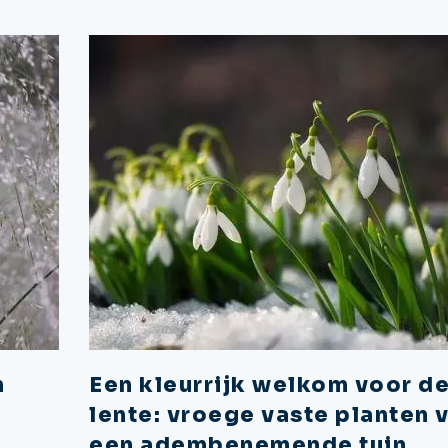
n
Een kleurrijk welkom voor d
lente: vroege vaste planten 
een adembenemende tuin