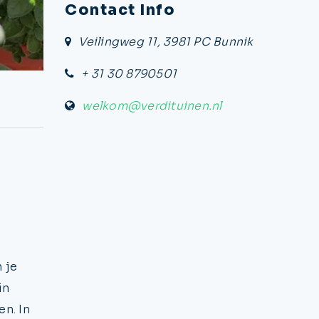
Contact Info
Veilingweg 11, 3981 PC Bunnik
+ 31 30 8790501
welkom@verdituinen.nl
 je
in
n. In