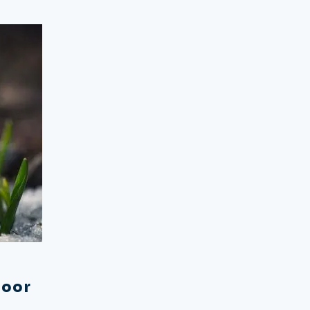
e
Meubels voor de perfecte tu
voor
Maak van je buitenruimte ee
oase van comfort en stijl