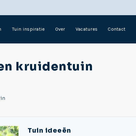
n
Tuin inspiratie
Over
Vacatures
Contact
en kruidentuin
in
Tuin ideeën