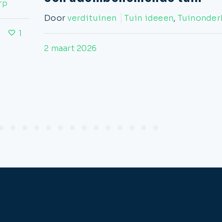
rp
Door
verdituinen
Tuin ideeen
,
Tuinonde
1
2 maart 2026