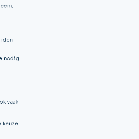
teem,
uiden
e nodig
ok vaak
e keuze.