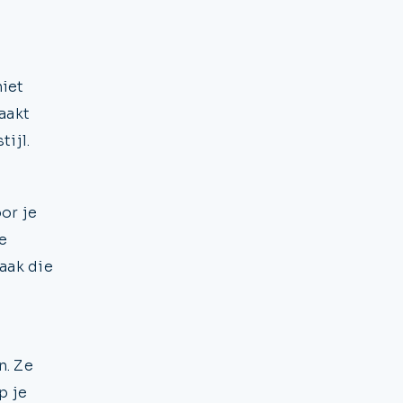
iet
aakt
ijl.
or je
je
aak die
n. Ze
p je