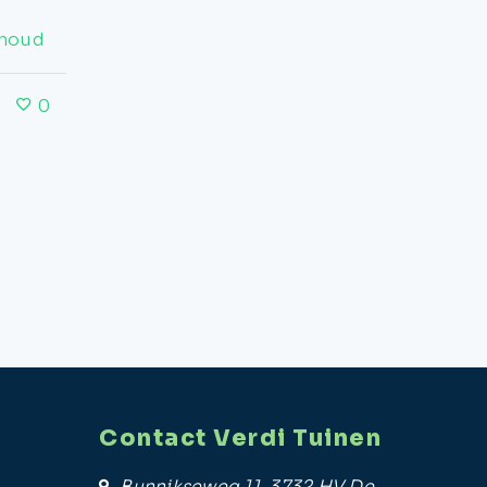
rhoud
Door
verdituinen
Tuin ideeen
,
Tuinontwe
0
8 januari 2026
Contact Verdi Tuinen
Bunnikseweg 11, 3732 HV De