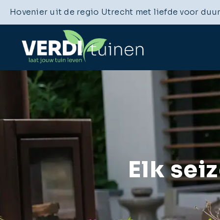
Hovenier uit de regio Utrecht met liefde voor duu
Elk sei