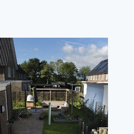
Bekijk bericht
natuurlijk geen twee keer zeggen. De wijk is […]
tuin met een goede biodiversiteit. En dat laten we ons
 creëren die veel ruimte bood voor groen. Een natuurlijke
ijk wonen echte buitenmensen. Ze vroegen ons een tuin
ol mooie vlinders en bijen In deze nieuwbouwwoning in
tuurlijke tuin bij een nieuwbouwwoning in Odijk Een tuin