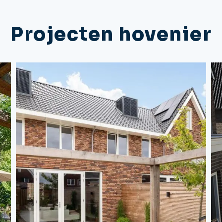
Projecten hovenier
Bekijk bericht
deze tuinen is het gebruik van veel grind. Dit biedt niet […]
van
genieten van het buitenleven. Een opvallend kenmerk van
en
een leeftuin waar de bewoners kunnen ontspannen en
te
de
groen. Bijzondere aandacht is besteed aan het creëren van
Od
een
dat er een perfecte balans is tussen functionaliteit en
v
een
Bij het ontwerpen van de tuinen hebben we ervoor gezorgd
Na