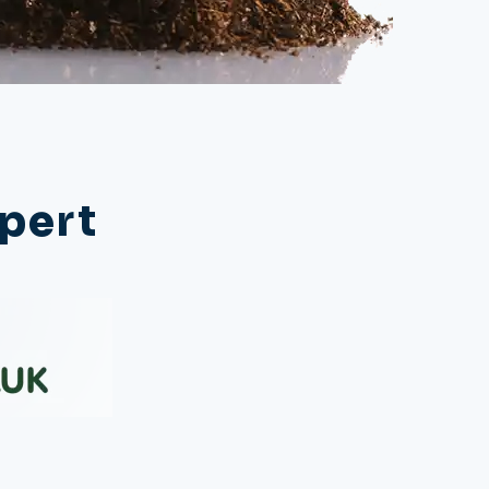
xpert