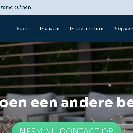
rzame tuinen
Home
Diensten
Duurzame tuin
Projecte
zoen een andere b
NEEM NU CONTACT OP