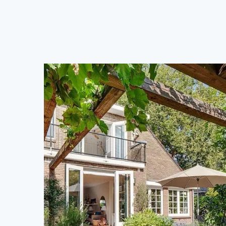
Bekijk bericht
een moment voor jezelf of van een […]
interesse toevoegt aan de buitenruimte. Of je nu geniet 
mix van beplanting die het hele jaar door schoonheid 
verschillende zithoeken, maar ook een uitgebalanceer
ware verlenging van dit huis. Het ontwerp omvat niet all
Deze tuin is meer dan alleen een buitenruimte – het is 