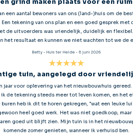
 en grind maken plaats voor een rui
 een aantal bewoners van ons (land-)huis om de bestr
 Een tekening van ons plan en een goed gesprek met 
 de uitvoerders was vriendelijk, duidelijk en flexibe
an het resultaat en kunnen we niet wachten tot we de 
Betty
-
Huis ter Heide
-
8 juni 2026
tige tuin, aangelegd door vriendeli
n jaar voor oplevering van het nieuwbouwhuis gereed. He
g ik de tekening steeds meer tot leven komen, en het e
buren heb ik dit te horen gekregen, "wat een leuke lui 
gewoon heel goed werk. Het was niet goedkoop, maar i
ren goed uit blijft zien. Mijn tuin is in het nieuwbouw
komende zomer genieten, wanneer ik verhuisd ben.