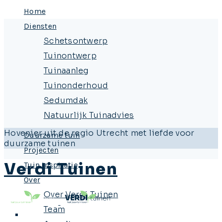
Home
Diensten
Schetsontwerp
Tuinontwerp
Tuinaanleg
Tuinonderhoud
Sedumdak
Natuurlijk Tuinadvies
Hovenier uit de regio Utrecht met liefde voor
Duurzame tuin
duurzame tuinen
Projecten
Verdi Tuinen
Tuin inspiratie
Over
Over Verdi Tuinen
Team