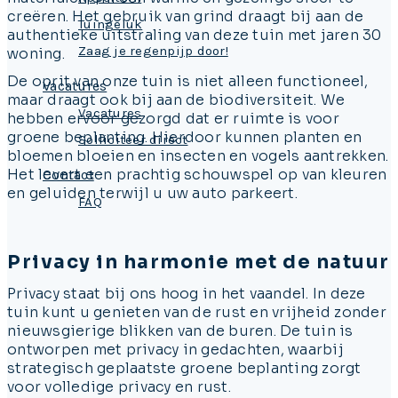
creëren. Het gebruik van grind draagt bij aan de
Tuingeluk
authentieke uitstraling van deze tuin met jaren 30
Zaag je regenpijp door!
woning.
De oprit van onze tuin is niet alleen functioneel,
Vacatures
maar draagt ook bij aan de biodiversiteit. We
Vacatures
hebben ervoor gezorgd dat er ruimte is voor
groene beplanting. Hierdoor kunnen planten en
Solliciteer direct
bloemen bloeien en insecten en vogels aantrekken.
Het levert een prachtig schouwspel op van kleuren
Contact
en geluiden terwijl u uw auto parkeert.
FAQ
Privacy in harmonie met de natuur
Privacy staat bij ons hoog in het vaandel. In deze
tuin kunt u genieten van de rust en vrijheid zonder
nieuwsgierige blikken van de buren. De tuin is
ontworpen met privacy in gedachten, waarbij
strategisch geplaatste groene beplanting zorgt
voor volledige privacy en rust.