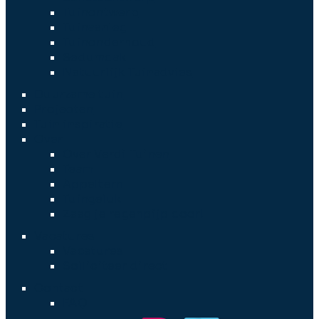
Tuinontwerp
Tuinaanleg
Tuinonderhoud
Sedumdak
Natuurlijk Tuinadvies
Duurzame tuin
Projecten
Tuin inspiratie
Over
Over Verdi Tuinen
Team
Appeltern
Tuingeluk
Zaag je regenpijp door!
Vacatures
Vacatures
Solliciteer direct
Contact
FAQ