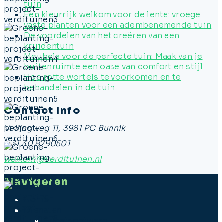
tuin
Een kleurrijk welkom voor de lente: vroege
vaste planten voor een adembenemende tuin
De voordelen van het creëren van een
kruidentuin
Meubels voor de perfecte tuin: Maak van je
buitenruimte een oase van comfort en stijl
Hoe rotte wortels te voorkomen en te
behandelen in de tuin
Contact Info
Veilingweg 11, 3981 PC Bunnik
+ 31 30 8790501
welkom@verdituinen.nl
Navigeren
Home
Diensten
Schetsontwerp