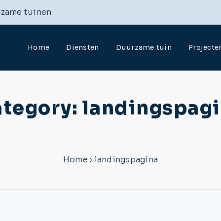
rzame tuinen
Home
Diensten
Duurzame tuin
Projecte
tegory:
landingspag
Home
›
landingspagina