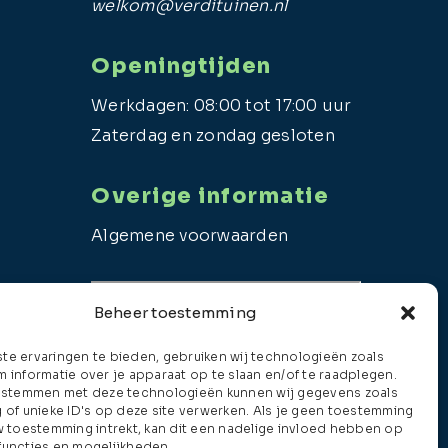
welkom@verdituinen.nl
Openingtijden
Werkdagen: 08:00 tot 17:00 uur
Zaterdag en zondag gesloten
Overige informatie
Algemene voorwaarden
Beheer toestemming
e ervaringen te bieden, gebruiken wij technologieën zoals
 informatie over je apparaat op te slaan en/of te raadplegen.
e stemmen met deze technologieën kunnen wij gegevens zoals
 of unieke ID's op deze site verwerken. Als je geen toestemming
w toestemming intrekt, kan dit een nadelige invloed hebben op
functies en mogelijkheden.