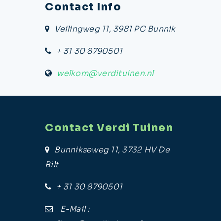
Contact Info
Veilingweg 11, 3981 PC Bunnik
+ 31 30 8790501
welkom@verdituinen.nl
Contact Verdi Tuinen
Bunnikseweg 11, 3732 HV De
Bilt
+ 31 30 8790501
E-Mail :