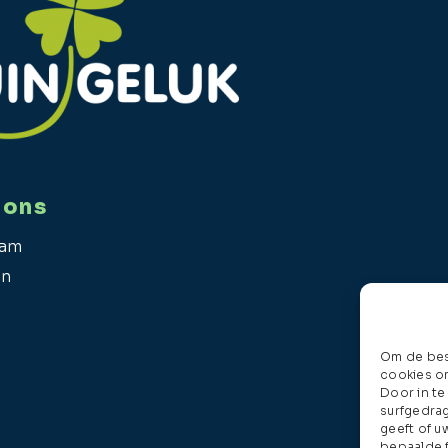
 ons
ram
In
Om de best
cookies om
Door in t
surfgedrag
geeft of u
bepaalde 